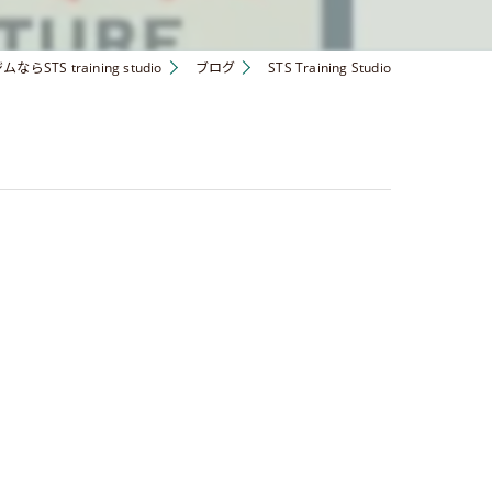
STS training studio
ブログ
STS Training Studio