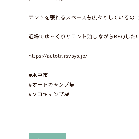
テントを張れるスペースも広々としているの
近場でゆっくりとテント泊しながらBBQしたい
https://autotr.rsvsys.jp/
#水戸市
#オートキャンプ場
#ソロキャンプ🏕️