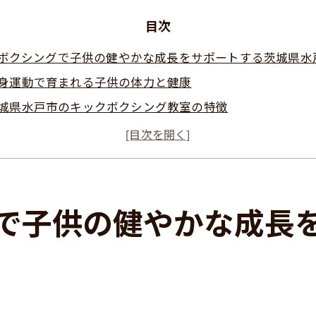
目次
ボクシングで子供の健やかな成長をサポートする茨城県水
身運動で育まれる子供の体力と健康
城県水戸市のキックボクシング教室の特徴
供の成長を促すキックボクシングの効果
身の発達をサポートするトレーニングメソッド
全で楽しい環境でのキックボクシング体験
子で楽しめるキックボクシングの魅力
で子供の健やかな成長
水戸市で注目の子供向けキックボクシング教室の魅力
域で人気のキックボクシング教室とは
門インストラクターによる質の高い指導
手と同様の効果を持つ全身運動