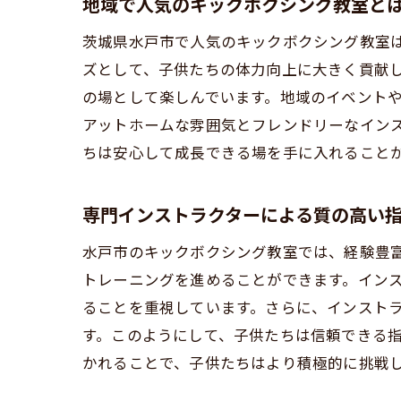
地域で人気のキックボクシング教室と
キック
集
茨城県水戸市で人気のキックボクシング教室
柔
ズとして、子供たちの体力向上に大きく貢献
の場として楽しんでいます。地域のイベント
子
アットホームな雰囲気とフレンドリーなイン
親
ちは安心して成長できる場を手に入れること
茨
子
専門インストラクターによる質の高い
水戸市のキックボクシング教室では、経験豊
トレーニングを進めることができます。イン
ることを重視しています。さらに、インスト
す。このようにして、子供たちは信頼できる
かれることで、子供たちはより積極的に挑戦