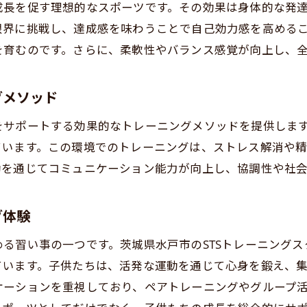
成長を促す理想的なスポーツです。その効果は身体的な発
ベルに合わせたプログラムの提供
限界に挑戦し、達成感を味わうことで自己効力感を高める
全性を重視した環境でのトレーニング
を育むのです。さらに、柔軟性やバランス感覚が向上し、
の運動と比較した際のキックボクシングの利点
しく続けられるキックボクシングの魅力
グメソッド
ボクシングで身に付く全身運動の重要性を茨城県水戸市で
サポートする効果的なトレーニングメソッドを提供します
身運動としてのキックボクシングの意義
ています。この環境でのトレーニングは、ストレス解消や
常生活で活かせる体力と健康
動を通じてコミュニケーション能力が向上し、協調性や社
身を鍛えるための効果的な方法
城県水戸市での人気プログラム
グ体験
期的な健康を支える習慣作り
る習い事の一つです。茨城県水戸市のSTSトレーニング
子で楽しむ全身運動としての魅力
ています。子供たちは、活発な運動を通じて心身を鍛え、
水戸市のキックボクシングで得られる水泳以上の運動効果
ケーションを重視しており、ペアトレーニングやグループ
泳と比較した際のキックボクシングの利点