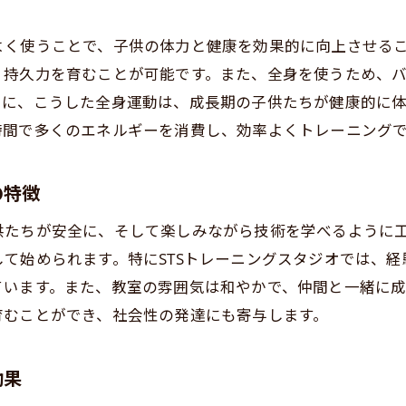
軟性と集中力を高めるプログラム
よく使うことで、子供の体力と健康を効果的に向上させる
のスポーツと比較した際のメリット
、持久力を育むことが可能です。また、全身を使うため、
供たちのやる気を引き出す指導法
らに、こうした全身運動は、成長期の子供たちが健康的に
効果を超えるキックボクシングが茨城県水戸市で人気の理
時間で多くのエネルギーを消費し、効率よくトレーニング
手との違いと共通点を探る
城県水戸市でのキックボクシング人気の背景
の特徴
肺機能を高めるキックボクシングの魅力
供たちが安全に、そして楽しみながら技術を学べるように
軟性を向上させる効果的なトレーニング
て始められます。特にSTSトレーニングスタジオでは、
心者から上級者まで楽しめる教室
ています。また、教室の雰囲気は和やかで、仲間と一緒に成
子で参加できる新しい習い事
育むことができ、社会性の発達にも寄与します。
でも安心！茨城県水戸市で学べるキックボクシングの全貌
めてでも安心して始められる理由
効果
ンストラクターからの手厚いサポート