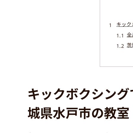
キック
全
茨
子
心
安
親
キックボクシング
茨城県
地
城県水戸市の教室
専
空