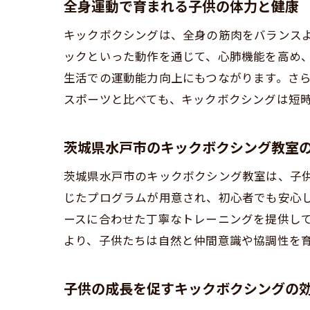
全身運動で育まれる子供の体力と健康
柔
キックボクシングは、全身の筋肉をバランス
他
ックといった動作を通じて、心肺機能を高め
子
生活での運動能力向上にもつながります。さ
空手の
スポーツと比べても、キックボクシングは短
空
茨
茨城県水戸市のキックボクシング教室
心
茨城県水戸市のキックボクシング教室は、子
柔
じたプログラムが用意され、初心者でも安心し
初
ースに合わせた丁寧なトレーニングを提供し
親
より、子供たちは自然と仲間意識や協調性を
初心者
初
子供の成長を促すキックボクシングの
イ