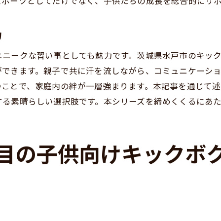
スポーツとしてだけでなく、子供たちの成長を総合的にサ
肺機能を強化する効果
力と柔軟性を同時に高めるトレーニング
力
城県水戸市での具体的な体験談
ユニークな習い事としても魅力です。茨城県水戸市のキッ
供たちの成長を促進するカリキュラム
ができます。親子で共に汗を流しながら、コミュニケーシ
泳に代わる新しい選択肢として
つことで、家庭内の絆が一層強まります。本記事を通じて
する素晴らしい選択肢です。本シリーズを締めくくるにあ
トレーニングスタジオが提供する茨城県水戸市のキックボク
心して学べる施設の特徴
新設備を備えたトレーニング環境
目の子供向けキックボ
心者でも安心なサポート体制
ンストラクターの専門性と経験
しく学べるカリキュラムの紹介
域社会に貢献するキックボクシング教室