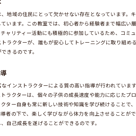
は
ボクシングで子供の集中力と柔軟性を引き出す茨城県水戸
中力を高めるトレーニング方法
は、地域の住民にとって欠かせない存在となっています。
軟性を向上させるエクササイズ
しています。この教室では、初心者から経験者まで幅広い
やチャリティー活動にも積極的に参加しているため、コミュ
供たちの成長をサポートするプログラム
ストラクターが、誰もが安心してトレーニングに取り組め
子で楽しむ新しい習い事
ができるのです。
城県水戸市での具体的な実践例
供の未来を切り拓くキックボクシングの力
指導
富なインストラクターによる質の高い指導が行われていま
ストラクターは、個々の子供の成長速度や能力に応じたプ
ラクター自身も常に新しい技術や知識を学び続けることで
指導者の下で、楽しく学びながら体力を向上させることがで
し、自己成長を遂げることができるのです。