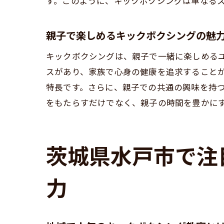
す。このように、キックボクシングは単なる
心
筋
親子で楽しめるキックボクシングの魅
茨
キックボクシングは、親子で一緒に楽しめる
子
スがあり、家族で心身の健康を追求すること
水
特長です。さらに、親子での共通の興味を持
をもたらすだけでなく、親子の時間を豊かに
STS
安
最
茨城県水戸市で注
初
イ
力
楽
地