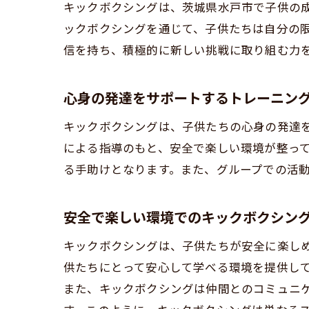
キックボクシングは、茨城県水戸市で子供の
レ
ックボクシングを通じて、子供たちは自分の
安
信を持ち、積極的に新しい挑戦に取り組む力
他
楽
心身の発達をサポートするトレーニン
キック
キックボクシングは、子供たちの心身の発達を
全
による指導のもと、安全で楽しい環境が整っ
日
る手助けとなります。また、グループでの活
心
茨
安全で楽しい環境でのキックボクシン
長
キックボクシングは、子供たちが安全に楽しめ
親
供たちにとって安心して学べる環境を提供し
茨城県
また、キックボクシングは仲間とのコミュニ
水