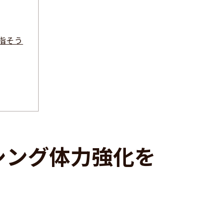
指そう
シング体力強化を
る