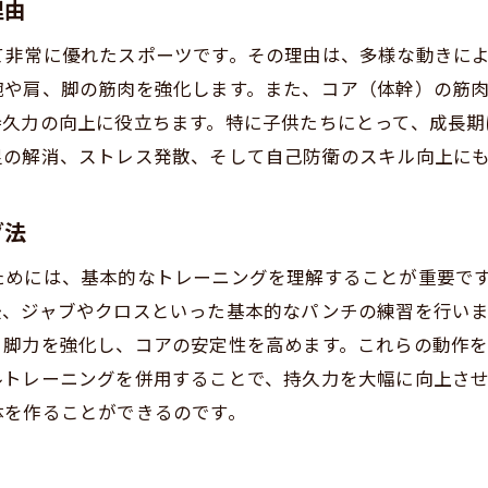
理由
水戸市の家族向けイベント情報
て非常に優れたスポーツです。その理由は、多様な動きに
親子で参加することで得られる健康効果
腕や肩、脚の筋肉を強化します。また、コア（体幹）の筋
キックボクシングがもたらすポジティブな影響
持久力の向上に役立ちます。特に子供たちにとって、成長期
ッズの体力をアップするなら水戸市のキックボクシングが
足の解消、ストレス発散、そして自己防衛のスキル向上に
キックボクシングで得られる体力向上の証拠
水戸市のキッズ向けキックボクシングプログラムの詳細
グ法
運動不足解消に効果的なキックボクシング
ためには、基本的なトレーニングを理解することが重要で
参加者からの実際の声と成功例
後、ジャブやクロスといった基本的なパンチの練習を行い
定期的なトレーニングの重要性
、脚力を強化し、コアの安定性を高めます。これらの動作
新しい友達との出会いとコミュニティ形成
ルトレーニングを併用することで、持久力を大幅に向上さ
軟性と心肺機能を高めるキッズ向けキックボクシングの魅
体を作ることができるのです。
柔軟性を向上させるための具体的なテクニック
心肺機能に与えるポジティブな影響