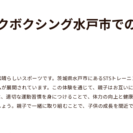
しいことに挑戦するキッズにキックボクシングのすすめ
挑戦することの大切さとキックボクシングの役割
クボクシング水戸市で
自己成長を促すキックボクシング体験
新しいスキルを学ぶ楽しさを発見しよう
友達と共に成長する喜び
目標達成に向けた具体的なステップ
成功体験が子供に与える自信の向上
晴らしいスポーツです。茨城県水戸市にあるSTSトレー
ムが展開されています。この体験を通じて、親子はお互い
は、適切な運動習慣を身につけることで、体力の向上と健康
しょう。親子で一緒に取り組むことで、子供の成長を間近