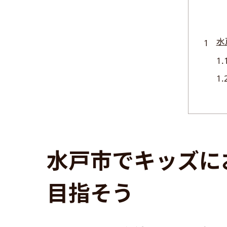
水
水戸市でキッズに
親
目指そう