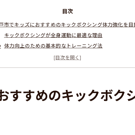
目次
戸市でキッズにおすすめのキックボクシング体力強化を目
キックボクシングが全身運動に最適な理由
体力向上のための基本的なトレーニング法
キッズ向けクラスの安全性と楽しさ
柔軟性を高めるためのストレッチ方法
親子で参加するメリットとは？
水戸市で人気のキックボクシングスタジオ
おすすめのキックボク
子で楽しむキックボクシング水戸市での体験が未来を変え
親子で共に汗を流す体験の重要性
キックボクシングを通じた親子の絆の深め方
家庭でもできる簡単なキックボクシングエクササイズ