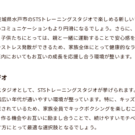
キックボクシングが運動不足解消に役立つ理由
城県水戸市のSTSトレーニングスタジオで楽しめる新し
定期的な運動のための効果的な習慣化方法
のコミュニケーションもより円滑になるでしょう。さらに
水戸市のトレーニング施設紹介
。子供たちにとっては、親と一緒に運動することで安心感
モチベーションを維持するためのヒント
やストレス発散ができるため、家族全体にとって健康的な
キッズ向けに工夫されたトレーニング内容
庭内においてもお互いの成長を応援し合う環境が整います。
康的な生活習慣を形成するキックボクシングの効果とは
キックボクシングが生活習慣に与える影響
ジオ
心身のバランスを整えるための運動
タジオとして、STSトレーニングスタジオが挙げられま
健康習慣を維持するためのサポート体制
幅広い年代が通いやすい環境が整っています。特に、キッ
効果的な食事プランとトレーニングの組み合わせ
意されているため、家族全員でキックボクシングを楽しむ
家族全員で取り組む健康的なライフスタイル
作る機会やお互いに励まし合うことで、続けやすいモチベ
日常生活に取り入れるためのアドバイス
す方にとって最適な選択肢となるでしょう。