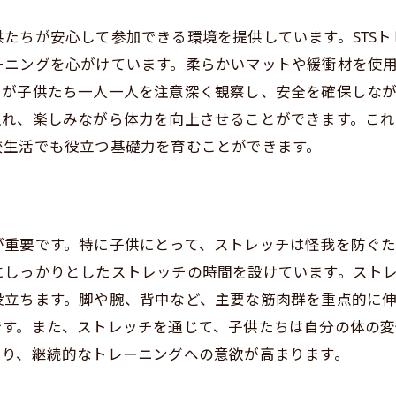
成長期における心身の健康維持
たちが安心して参加できる環境を提供しています。STS
トレーニングでの注意点と安全対策
ーニングを心がけています。柔らかいマットや緩衝材を使
ストレス解消としてのキックボクシング
ーが子供たち一人一人を注意深く観察し、安全を確保しな
毎日の生活に取り入れる方法
入れ、楽しみながら体力を向上させることができます。こ
校生活でも役立つ基礎力を育むことができます。
TSトレーニングスタジオで学ぶ楽しいキッズキックボクシ
STSトレーニングスタジオの特徴と魅力
初心者に優しいトレーニングメニュー
講師陣のプロフェッショナルな指導法
重要です。特に子供にとって、ストレッチは怪我を防ぐた
キッズ専用クラスの内容紹介
にしっかりとしたストレッチの時間を設けています。スト
役立ちます。脚や腕、背中など、主要な筋肉群を重点的に
体験レッスンの流れと参加方法
です。また、ストレッチを通じて、子供たちは自分の体の
親子で楽しむためのイベント案内
まり、継続的なトレーニングへの意欲が高まります。
動不足解消に最適水戸市で始めるキッズキックボクシング
運動不足がもたらす健康リスクと対策