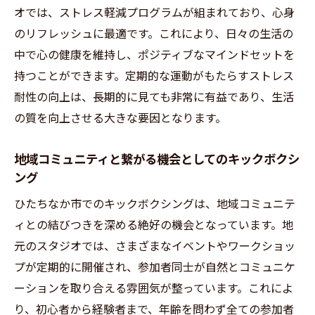
生活習慣の改善に繋がるキックボクシング
オでは、ストレス軽減プログラムが組まれており、心身
の効果
のリフレッシュに最適です。これにより、日々の生活の
エネルギーレベルの向上と日常生活への影
中で心の健康を維持し、ポジティブなマインドセットを
響
持つことができます。定期的な運動がもたらすストレス
体験者の声から見る健康への影響
耐性の向上は、長期的に見ても非常に有益であり、生活
の質を向上させる大きな要因となります。
不安やストレスからの解放感を得るプロセ
ス
地域コミュニティと繋がる機会としてのキックボクシ
地元スタジオで始めるキックボクシング！ひた
ング
ちなか市の魅力
ひたちなか市でのキックボクシングは、地域コミュニテ
地域密着型スタジオが提供する特別プログ
ィとの結びつきを深める絶好の機会となっています。地
ラム
元のスタジオでは、さまざまなイベントやワークショッ
ひたちなか市のスタジオでのコミュニティ
プが定期的に開催され、参加者同士が自然とコミュニケ
形成のメリット
ーションを取り合える雰囲気が整っています。これによ
スタジオ選びにおける地元情報の活用法
り、初心者から経験者まで、年齢を問わず全ての参加者