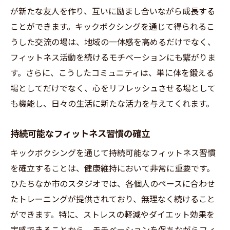
地元スタジオで開催されるイベント情報
が新たな友人を作り、互いに励まし合いながら成長する
地域に根ざしたスタジオの特色と雰囲気
ことができます。キックボクシングを通じて得られるこ
地元のスタジオで得られるサポートと指導
うした交流の場は、地域の一体感を高めるだけでなく、
フィットネス活動を続けるモチベーションにも繋がりま
ひたちなか市でキックボクシングを楽しむため
す。さらに、こうしたコミュニティは、単に体を鍛える
の準備と心構え
場としてだけでなく、心をリフレッシュさせる場として
初めてのキックボクシングに向けた服装と
も機能し、日々の生活に新たな活力を与えてくれます。
装備
メンタルの準備と目標設定の重要性
持続可能なフィットネス習慣の確立
クラス参加前の体調管理と注意点
キックボクシングを通じて持続可能なフィットネス習慣
初心者が気をつけるべきマナーとルール
を確立することは、健康維持において非常に重要です。
キックボクシングの前に確認する健康状態
ひたちなか市のスタジオでは、各個人のペースに合わせ
モチベーションを保つための自己管理方法
たトレーニングが提供されており、無理なく続けること
キックボクシングで心も体も健康に！ひたちな
ができます。特に、ストレスの軽減やダイエット効果を
か市のおすすめプログラム