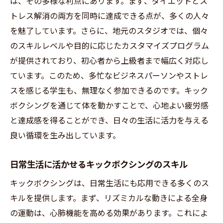
は、その多様な利点にあります。まず、ダイエットとス
初心者必見！ひたちなか市のキックボクシング
トレス解消の両方を同時に達成できる点が、多くの人々
でダイエットを成功させる方法
を魅了しています。さらに、地元のスタジオでは、個々
初心者におすすめのダイエットプラン
のスキルレベルや目的に応じたカスタマイズプログラム
が提供されており、初心者から上級者まで幅広く対応し
ダイエット効果を最大化するためのキック
ています。このため、多忙なビジネスパーソンやストレ
ボクシングテクニック
スを感じる学生も、無理なく参加できるのです。キック
食事と運動のバランスを取るためのアドバ
ボクシングを通じて体を動かすことで、心地よい疲労感
イス
と達成感を得ることができ、日々の生活に活力を与える
成果を上げるために必要な継続的なモチベ
良い循環を生み出しています。
ーションの保ち方
キックボクシングでの成功体験を共有する
日常生活に活かせるキックボクシングのスキル
ことの重要性
キックボクシングは、日常生活にも応用できる多くのス
無理なく続けるためのメンタルケアの方法
キルを提供します。まず、リズミカルな動きによる全身
キックボクシングの基本動作とひたちなか市で
の運動は、心肺機能を高める効果があります。これによ
の練習ポイント