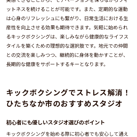
実感できることから、モチベーションを保ちながらフィ
心身のバランスを整えるための全身運動プ
ットネスを続けることが可能です。また、定期的な運動
ログラム
は心身のリフレッシュにも繋がり、日常生活における生
産性を向上させる効果も期待できます。気軽に始められ
リラクゼーションとフィットネスを両立さ
るキックボクシングは、楽しみながら健康的なライフス
せるプラン
タイルを築くための理想的な選択肢です。地元での仲間
個別指導プログラムの特徴とメリット
との交流を楽しみつつ、継続的に身体を動かすことが、
グループクラスでの交流と成長の機会
長期的な健康をサポートするキーとなります。
健康促進に特化した特別プログラムの紹介
長期的な健康維持を目指すためのプログラ
ム選び
キックボクシングでストレス解消！
ひたちなか市のおすすめスタジオ
初心者にも優しいスタジオ選びのポイント
キックボクシングを始める際に初心者でも安心して通え