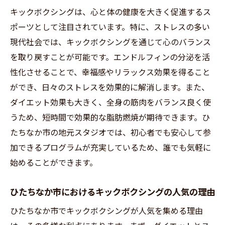
ックボクシング
キックボクシングは、心と体の健康を大きく促進するス
持続可能なフィットネス習慣の確立
ポーツとして注目されています。特に、ストレスの多い
現代社会では、キックボクシングを通じて心のバランス
キックボクシングでストレス解消！ひたちなか
を取り戻すことが可能です。エンドルフィンの分泌を活
市のおすすめスタジオ
性化させることで、幸福感やリラックス効果を得ること
初心者にも優しいスタジオ選びのポイント
ができ、日々のストレスを効果的に解消します。また、
ひたちなか市で評判の高いキックボクシン
ダイエット効果も大きく、全身の筋肉をバランス良く使
グスタジオ
うため、短時間で効果的な脂肪燃焼が期待できます。ひ
プロフェッショナルなトレーナーがいるス
たちなか市の地元スタジオでは、初心者でも安心して参
タジオの魅力
加できるプログラムが充実しているため、誰でも気軽に
各スタジオのユニークなプログラム紹介
始めることができます。
クラス参加者の体験談を通じて見るスタジ
オの雰囲気
ひたちなか市におけるキックボクシングの人気の理由
スタジオ選びの際に確認すべき設備とサー
ひたちなか市でキックボクシングが人気を集める理由
ビス