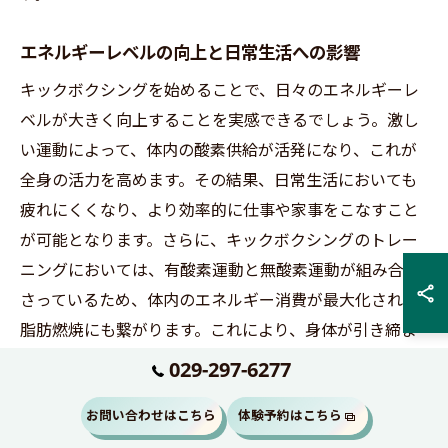
エネルギーレベルの向上と日常生活への影響
キックボクシングを始めることで、日々のエネルギーレ
ベルが大きく向上することを実感できるでしょう。激し
い運動によって、体内の酸素供給が活発になり、これが
全身の活力を高めます。その結果、日常生活においても
疲れにくくなり、より効率的に仕事や家事をこなすこと
が可能となります。さらに、キックボクシングのトレー
ニングにおいては、有酸素運動と無酸素運動が組み合わ
さっているため、体内のエネルギー消費が最大化され、
脂肪燃焼にも繋がります。これにより、身体が引き締ま
るだけでなく、健康的な体型維持にも役立ちます。そし
029-297-6277
て、体を動かすことによって脳内でエンドルフィンが分
お問い合わせはこちら
体験予約はこちら
泌され、ストレス解消や気分の高揚感を得ることができ