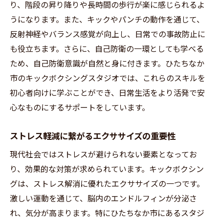
り、階段の昇り降りや長時間の歩行が楽に感じられるよ
初心者が習得すべきキックボクシングの基
うになります。また、キックやパンチの動作を通じて、
本技術
反射神経やバランス感覚が向上し、日常での事故防止に
練習を効果的に行うためのストレッチとウ
も役立ちます。さらに、自己防衛の一環としても学べる
ォームアップ
ため、自己防衛意識が自然と身に付きます。ひたちなか
安全に練習を続けるための基本装備と使用
市のキックボクシングスタジオでは、これらのスキルを
方法
初心者向けに学ぶことができ、日常生活をより活発で安
心なものにするサポートをしています。
上達に必要なトレーニング頻度の設定
練習を楽しくするためのパートナー選び
ストレス軽減に繋がるエクササイズの重要性
進捗を測るための自己評価方法
現代社会ではストレスが避けられない要素となってお
ひたちなか市のキックボクシングで感じる健康
り、効果的な対策が求められています。キックボクシン
的な変化とは？
グは、ストレス解消に優れたエクササイズの一つです。
身体の引き締めと筋力向上を実感する方法
激しい運動を通じて、脳内のエンドルフィンが分泌さ
メンタルヘルスに与えるポジティブな影響
れ、気分が高まります。特にひたちなか市にあるスタジ