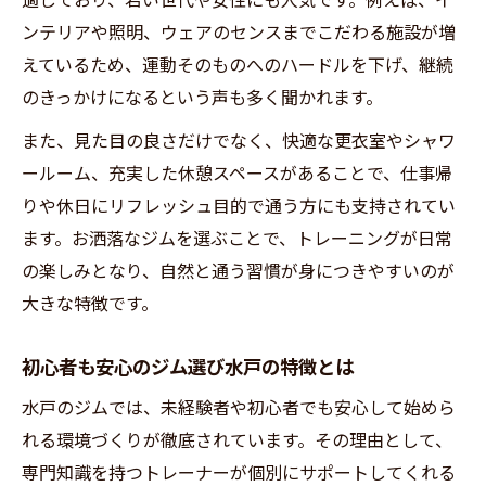
適しており、若い世代や女性にも人気です。例えば、イ
め
ンテリアや照明、ウェアのセンスまでこだわる施設が増
えているため、運動そのものへのハードルを下げ、継続
水戸スポーツジムで流行する理由に迫る
のきっかけになるという声も多く聞かれます。
プール付きジム水戸の活用法と魅力を紹介
また、見た目の良さだけでなく、快適な更衣室やシャワ
カッコいい自分を目指すキックボクシング効果
ールーム、充実した休憩スペースがあることで、仕事帰
ジム水戸でカッコよさを磨くキック体験
りや休日にリフレッシュ目的で通う方にも支持されてい
キックボクシングが人気な理由と美しさ
ます。お洒落なジムを選ぶことで、トレーニングが日常
身体づくりに最適な水戸のジム活用法
の楽しみとなり、自然と通う習慣が身につきやすいのが
ストレス解消に水戸ジムキックが選ばれる
大きな特徴です。
理由
キックボクシングで変わるジム水戸の印象
初心者も安心のジム選び水戸の特徴とは
ダイエット成功に導く水戸のジム活用法
水戸のジムでは、未経験者や初心者でも安心して始めら
ジム水戸でダイエット効果を最大化する方
れる環境づくりが徹底されています。その理由として、
法
専門知識を持つトレーナーが個別にサポートしてくれる