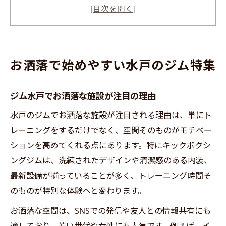
水戸ジムでキックボクシングが流行な背景
水戸スポーツジム安さと利便性の両立方法
都度払い対応の水戸ジムで気軽に体験
初心者が続けやすいキックボクシング選び
お洒落で始めやすい水戸のジム特集
ジム水戸で初心者が安心して通える工夫
キックボクシングの始めやすさと魅力解説
ジム水戸でお洒落な施設が注目の理由
水戸ジム都度払い対応で気軽にスタート
水戸のジムでお洒落な施設が注目される理由は、単にト
キックボクシングが身体に良い理由を解説
レーニングをするだけでなく、空間そのものがモチベー
水戸のジムで女性にもおすすめな理由
ションを高めてくれる点にあります。特にキックボクシ
水戸で注目のジム体験から学ぶ魅力とは
ングジムは、洗練されたデザインや清潔感のある内装、
最新設備が揃っていることが多く、トレーニング時間そ
水戸ジム体験でキックボクシングの魅力発
のものが特別な体験へと変わります。
見
ジム水戸の利用者が語るお洒落な雰囲気
お洒落な空間は、SNSでの発信や友人との情報共有にも
実際に続けやすいジム選びのポイントまと