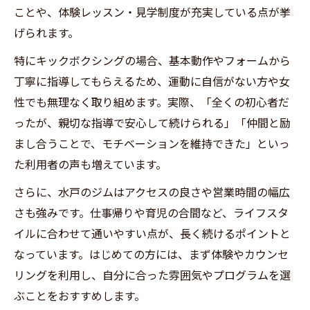
キックボクシングがダイエットに最適な理
ことや、体験レッスン・見学制度が充実している点が挙
由
げられます。
水戸スポーツジム安いプラン活用術を紹介
特にキックボクシングの場合、基本動作やフォームから
都度払い可能な水戸ジムで無理なく減量
丁寧に指導してもらえるため、運動に自信がない方や女
水戸ジム24時間営業を活かしたダイエット
性でも無理なく取り組めます。実際、「全くの初心者だ
ったが、親切な指導で安心して続けられる」「仲間と励
流行最前線のキックボクシングが選ばれる理由
まし合うことで、モチベーションを維持できた」といっ
ジム水戸で流行のキックボクシングが注目
た利用者の声も増えています。
お洒落と実用性が融合する水戸ジムの強み
さらに、水戸のジムはアクセスの良さや営業時間の幅広
キックボクシング人気の秘訣と時代の変化
さも強みです。仕事帰りや育児の合間など、ライフスタ
水戸のジムで流行りを取り入れるメリット
イルに合わせて通いやすい点が、長く続けるポイントと
初心者でも流行を楽しむ水戸ジムの方法
なっています。はじめての方には、まず体験やカウンセ
リングを利用し、自分に合った雰囲気やプログラムを選
ぶことをおすすめします。